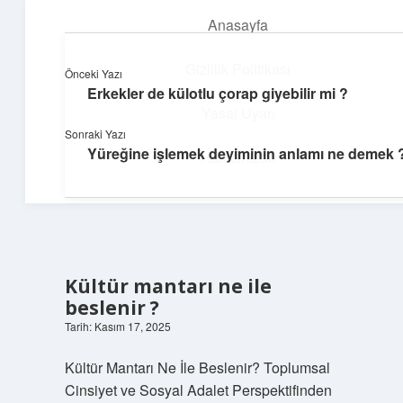
Anasayfa
menüyü
aç
Gizlilik Politikası
Önceki Yazı
Erkekler de külotlu çorap giyebilir mi ?
Dijital Dünya Günlüğü
Yasal Uyarı
Sonraki Yazı
Teknolojiyle dolu keyifli bilgiler!
Yüreğine işlemek deyiminin anlamı ne demek 
Hakkımızda
Kültür mantarı ne ile
beslenir ?
Tarih: Kasım 17, 2025
Kültür Mantarı Ne İle Beslenir? Toplumsal
Cinsiyet ve Sosyal Adalet Perspektifinden