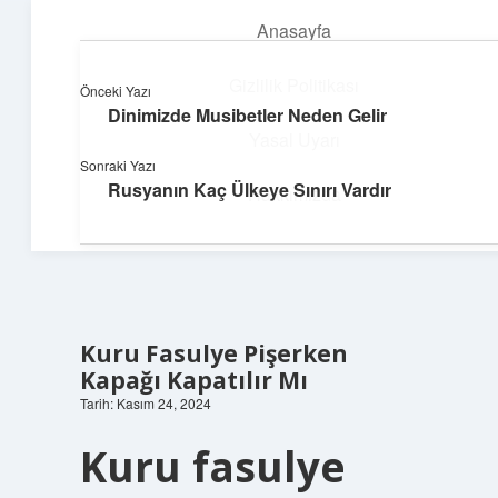
Anasayfa
menüyü
aç
Gizlilik Politikası
Önceki Yazı
Dinimizde Musibetler Neden Gelir
Dijital Dünya Günlüğü
Yasal Uyarı
Sonraki Yazı
Teknolojiyle dolu keyifli bilgiler!
Rusyanın Kaç Ülkeye Sınırı Vardır
Hakkımızda
Kuru Fasulye Pişerken
Kapağı Kapatılır Mı
Tarih: Kasım 24, 2024
Kuru fasulye