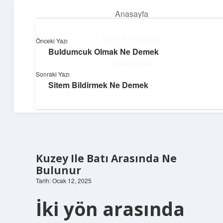
Anasayfa
menüyü
aç
Gizlilik Politikası
Önceki Yazı
Buldumcuk Olmak Ne Demek
Dijital Dünya Günlüğü
Yasal Uyarı
Sonraki Yazı
Teknolojiyle dolu keyifli bilgiler!
Sitem Bildirmek Ne Demek
Hakkımızda
Kuzey Ile Batı Arasında Ne
Bulunur
Tarih: Ocak 12, 2025
İki yön arasında