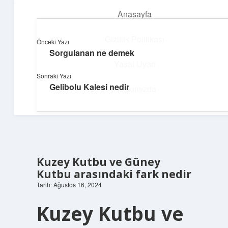
Anasayfa
menüyü
aç
Gizlilik Politikası
Önceki Yazı
Sorgulanan ne demek
Dijital Dünya Günlüğü
Yasal Uyarı
Sonraki Yazı
Teknolojiyle dolu keyifli bilgiler!
Gelibolu Kalesi nedir
Hakkımızda
Kuzey Kutbu ve Güney
Kutbu arasındaki fark nedir
Tarih: Ağustos 16, 2024
Kuzey Kutbu ve