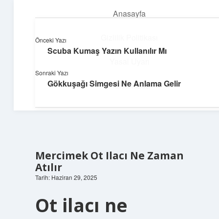
Anasayfa
menüyü
aç
Gizlilik Politikası
Önceki Yazı
Scuba Kumaş Yazın Kullanılır Mı
Dijital Dünya Günlüğü
Yasal Uyarı
Sonraki Yazı
Teknolojiyle dolu keyifli bilgiler!
Gökkuşağı Simgesi Ne Anlama Gelir
Hakkımızda
Mercimek Ot Ilacı Ne Zaman
Atılır
Tarih: Haziran 29, 2025
Ot ilacı ne