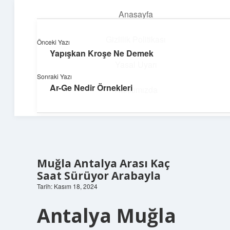
Anasayfa
menüyü
aç
Gizlilik Politikası
Önceki Yazı
Yapışkan Kroşe Ne Demek
Dijital Dünya Günlüğü
Yasal Uyarı
Sonraki Yazı
Teknolojiyle dolu keyifli bilgiler!
Ar-Ge Nedir Örnekleri
Hakkımızda
Muğla Antalya Arası Kaç
Saat Sürüyor Arabayla
Tarih: Kasım 18, 2024
Antalya Muğla