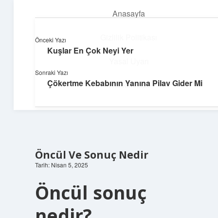
Anasayfa
menüyü
aç
Gizlilik Politikası
Önceki Yazı
Kuşlar En Çok Neyi Yer
Dijital Dünya Günlüğü
Yasal Uyarı
Sonraki Yazı
Teknolojiyle dolu keyifli bilgiler!
Çökertme Kebabının Yanına Pilav Gider Mi
Hakkımızda
Öncül Ve Sonuç Nedir
Tarih: Nisan 5, 2025
Öncül sonuç
nedir?