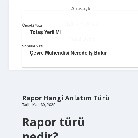
Anasayfa
menüyü
aç
Gizlilik Politikası
Önceki Yazı
Tofaş Yerli Mi
Dijital Dünya Günlüğü
Yasal Uyarı
Sonraki Yazı
Teknolojiyle dolu keyifli bilgiler!
Çevre Mühendisi Nerede Iş Bulur
Hakkımızda
Rapor Hangi Anlatım Türü
Tarih: Mart 30, 2025
Rapor türü
nedir?