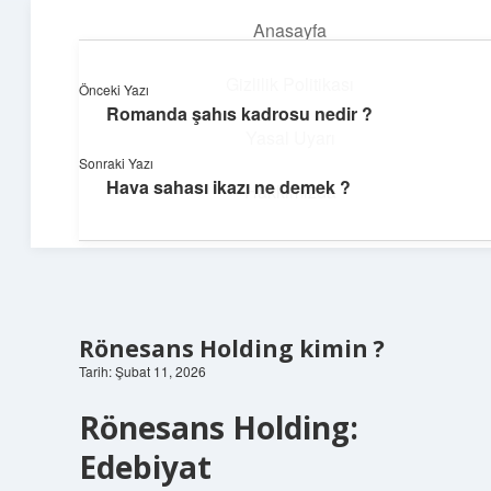
Anasayfa
menüyü
aç
Gizlilik Politikası
Önceki Yazı
Romanda şahıs kadrosu nedir ?
Dijital Dünya Günlüğü
Yasal Uyarı
Sonraki Yazı
Teknolojiyle dolu keyifli bilgiler!
Hava sahası ikazı ne demek ?
Hakkımızda
Rönesans Holding kimin ?
Tarih: Şubat 11, 2026
Rönesans Holding:
Edebiyat