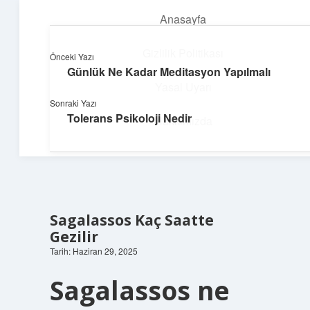
Anasayfa
menüyü
aç
Gizlilik Politikası
Önceki Yazı
Günlük Ne Kadar Meditasyon Yapılmalı
Dijital Dünya Günlüğü
Yasal Uyarı
Sonraki Yazı
Teknolojiyle dolu keyifli bilgiler!
Tolerans Psikoloji Nedir
Hakkımızda
Sagalassos Kaç Saatte
Gezilir
Tarih: Haziran 29, 2025
Sagalassos ne