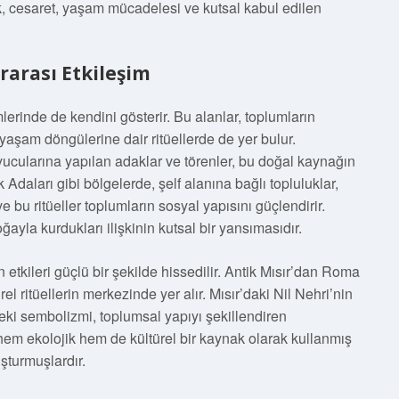
ık, cesaret, yaşam mücadelesi ve kutsal kabul edilen
erarası Etkileşim
lerinde de kendini gösterir. Bu alanlar, toplumların
yaşam döngülerine dair ritüellerde de yer bulur.
uyucularına yapılan adaklar ve törenler, bu doğal kaynağın
 Adaları gibi bölgelerde, şelf alanına bağlı topluluklar,
 bu ritüeller toplumların sosyal yapısını güçlendirir.
ğayla kurdukları ilişkinin kutsal bir yansımasıdır.
n etkileri güçlü bir şekilde hissedilir. Antik Mısır’dan Roma
rel ritüellerin merkezinde yer alır. Mısır’daki Nil Nehri’nin
erdeki sembolizmi, toplumsal yapıyı şekillendiren
 hem ekolojik hem de kültürel bir kaynak olarak kullanmış
şturmuşlardır.