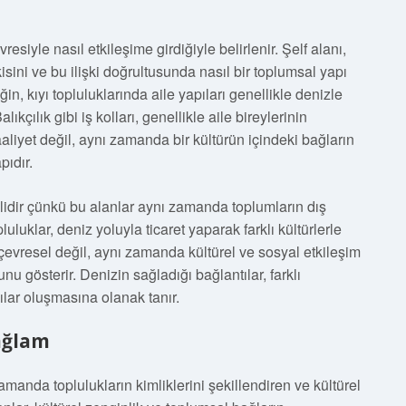
iyle nasıl etkileşime girdiğiyle belirlenir. Şelf alanı,
kisini ve bu ilişki doğrultusunda nasıl bir toplumsal yapı
in, kıyı topluluklarında aile yapıları genellikle denizle
kçılık gibi iş kolları, genellikle aile bireylerinin
aaliyet değil, aynı zamanda bir kültürün içindeki bağların
pıdır.
lidir çünkü bu alanlar aynı zamanda toplumların dış
luluklar, deniz yoluyla ticaret yaparak farklı kültürlerle
a çevresel değil, aynı zamanda kültürel ve sosyal etkileşim
u gösterir. Denizin sağladığı bağlantılar, farklı
lar oluşmasına olanak tanır.
Bağlam
zamanda toplulukların kimliklerini şekillendiren ve kültürel