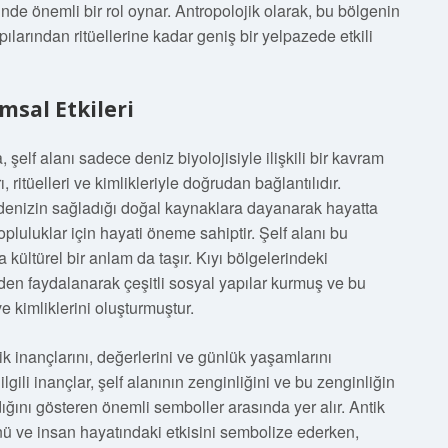
inde önemli bir rol oynar. Antropolojik olarak, bu bölgenin
apılarından ritüellerine kadar geniş bir yelpazede etkili
msal Etkileri
 şelf alanı sadece deniz biyolojisiyle ilişkili bir kavram
 ritüelleri ve kimlikleriyle doğrudan bağlantılıdır.
, denizin sağladığı doğal kaynaklara dayanarak hayatta
topluluklar için hayati öneme sahiptir. Şelf alanı bu
ültürel bir anlam da taşır. Kıyı bölgelerindeki
inden faydalanarak çeşitli sosyal yapılar kurmuş ve bu
e kimliklerini oluşturmuştur.
ik inançlarını, değerlerini ve günlük yaşamlarını
ilgili inançlar, şelf alanının zenginliğini ve bu zenginliğin
ıldığını gösteren önemli semboller arasında yer alır. Antik
ü ve insan hayatındaki etkisini sembolize ederken,