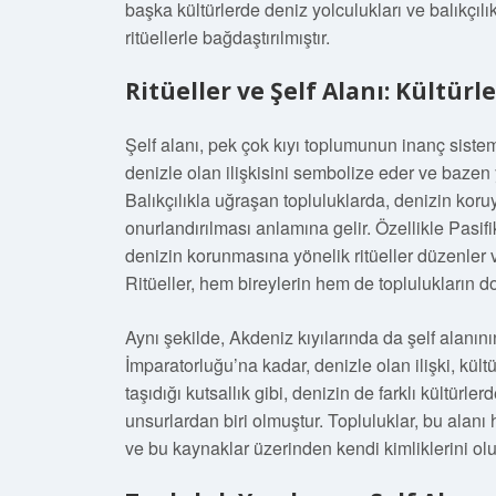
başka kültürlerde deniz yolculukları ve balıkçıl
ritüellerle bağdaştırılmıştır.
Ritüeller ve Şelf Alanı: Kültürl
Şelf alanı, pek çok kıyı toplumunun inanç sistem
denizle olan ilişkisini sembolize eder ve bazen 
Balıkçılıkla uğraşan topluluklarda, denizin kor
onurlandırılması anlamına gelir. Özellikle Pasifik
denizin korunmasına yönelik ritüeller düzenler ve
Ritüeller, hem bireylerin hem de toplulukların do
Aynı şekilde, Akdeniz kıyılarında da şelf alanını
İmparatorluğu’na kadar, denizle olan ilişki, kültü
taşıdığı kutsallık gibi, denizin de farklı kültürl
unsurlardan biri olmuştur. Topluluklar, bu alanı
ve bu kaynaklar üzerinden kendi kimliklerini olu