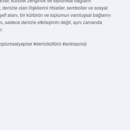
alanlar, kültürel zenginlik ve toplumsal bağların
denizle olan ilişkilerini ritüeller, semboller ve sosyal
şelf alanı, bir kültürün ve toplumun varoluşsal bağlarını
nı, sadece denizle etkileşimin değil, aynı zamanda
r.
#toplumsalyapılar #denizkültürü #antropoloji