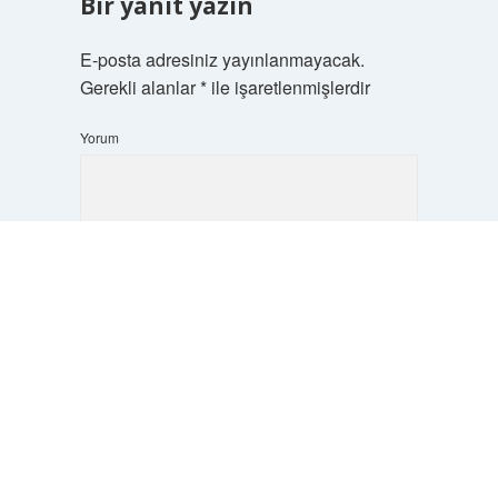
Bir yanıt yazın
E-posta adresiniz yayınlanmayacak.
Gerekli alanlar
*
ile işaretlenmişlerdir
Yorum
Scrol
to
the
top
İsim*
E-Posta*