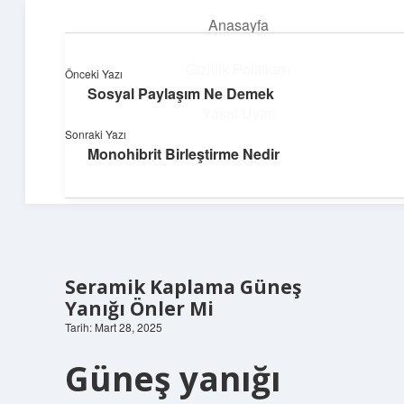
Anasayfa
menüyü
aç
Gizlilik Politikası
Önceki Yazı
Sosyal Paylaşım Ne Demek
Dijital Dünya Günlüğü
Yasal Uyarı
Sonraki Yazı
Teknolojiyle dolu keyifli bilgiler!
Monohibrit Birleştirme Nedir
Hakkımızda
Seramik Kaplama Güneş
Yanığı Önler Mi
Tarih: Mart 28, 2025
Güneş yanığı