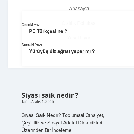
Anasayfa
menüyü
aç
Gizlilik Politikası
Önceki Yazı
PE Türkçesi ne ?
Dijital Dünya Günlüğü
Yasal Uyarı
Sonraki Yazı
Teknolojiyle dolu keyifli bilgiler!
Yürüyüş diz ağrısı yapar mı ?
Hakkımızda
Siyasi saik nedir ?
Tarih: Aralık 4, 2025
Siyasi Saik Nedir? Toplumsal Cinsiyet,
Çeşitlilik ve Sosyal Adalet Dinamikleri
Üzerinden Bir İnceleme