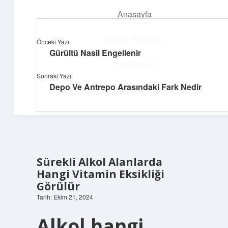
Anasayfa
menüyü
aç
Gizlilik Politikası
Önceki Yazı
Gürültü Nasil Engellenir
Dijital Dünya Günlüğü
Yasal Uyarı
Sonraki Yazı
Teknolojiyle dolu keyifli bilgiler!
Depo Ve Antrepo Arasındaki Fark Nedir
Hakkımızda
Sürekli Alkol Alanlarda
Hangi Vitamin Eksikliği
Görülür
Tarih: Ekim 21, 2024
Alkol hangi