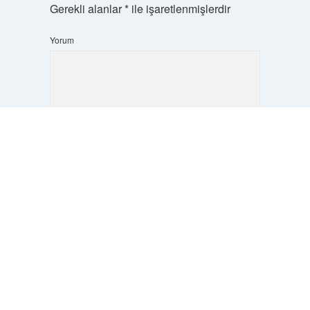
Gerekli alanlar
*
ile işaretlenmişlerdir
Yorum
Scrol
to
the
top
İsim*
E-Posta*