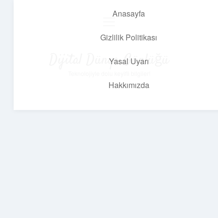
Anasayfa
menüyü
aç
Gizlilik Politikası
Dijital Dünya Günlüğü
Yasal Uyarı
Teknolojiyle dolu keyifli bilgiler!
Hakkımızda