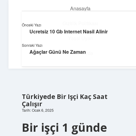
Anasayfa
menüyü
aç
Gizlilik Politikası
Önceki Yazı
Ucretsiz 10 Gb Internet Nasil Alinir
Dijital Dünya Günlüğü
Yasal Uyarı
Sonraki Yazı
Teknolojiyle dolu keyifli bilgiler!
Ağaçlar Günü Ne Zaman
Hakkımızda
Türkiyede Bir Işçi Kaç Saat
Çalışır
Tarih: Ocak 6, 2025
Bir işçi 1 günde