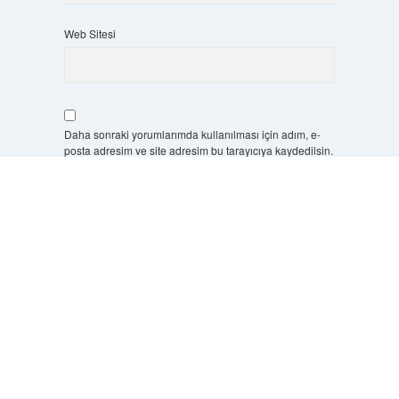
Web Sitesi
Daha sonraki yorumlarımda kullanılması için adım, e-
posta adresim ve site adresim bu tarayıcıya kaydedilsin.
Scrol
to
6 + 2 kaçtır?
*
the
top