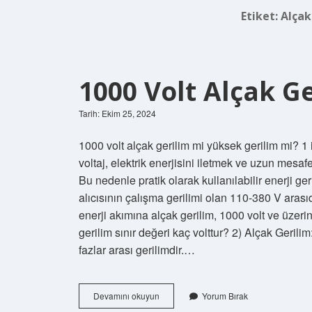
Etiket:
Alçak
1000 Volt Alçak G
Tarih: Ekim 25, 2024
1000 volt alçak gerilim mi yüksek gerilim mi? 1 
voltaj, elektrik enerjisini iletmek ve uzun mesafe
Bu nedenle pratik olarak kullanılabilir enerji geri
alıcısının çalışma gerilimi olan 110-380 V arası
enerji akımına alçak gerilim, 1000 volt ve üzeri
gerilim sınır değeri kaç volttur? 2) Alçak Geril
fazlar arası gerilimdir.…
1000
Devamını okuyun
Yorum Bırak
Volt