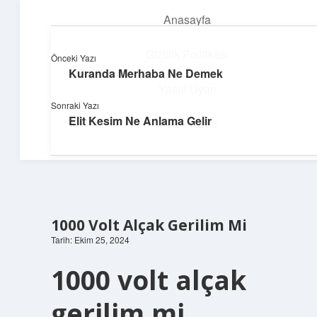
Anasayfa
menüyü
aç
Gizlilik Politikası
Önceki Yazı
Kuranda Merhaba Ne Demek
Dijital Dünya Günlüğü
Yasal Uyarı
Sonraki Yazı
Teknolojiyle dolu keyifli bilgiler!
Elit Kesim Ne Anlama Gelir
Hakkımızda
1000 Volt Alçak Gerilim Mi
Tarih: Ekim 25, 2024
1000 volt alçak
gerilim mi