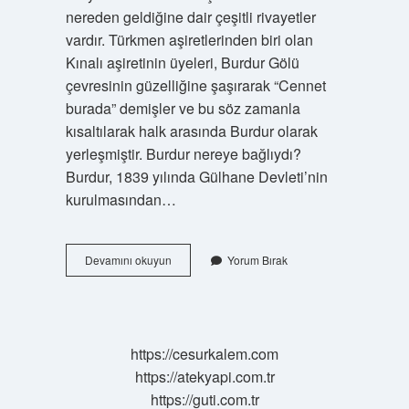
nereden geldiğine dair çeşitli rivayetler
vardır. Türkmen aşiretlerinden biri olan
Kınalı aşiretinin üyeleri, Burdur Gölü
çevresinin güzelliğine şaşırarak “Cennet
burada” demişler ve bu söz zamanla
kısaltılarak halk arasında Burdur olarak
yerleşmiştir. Burdur nereye bağlıydı?
Burdur, 1839 yılında Gülhane Devleti’nin
kurulmasından…
Burdur
Devamını okuyun
Yorum Bırak
Ne
Zaman
Il
Oldu
https://cesurkalem.com
https://atekyapi.com.tr
https://guti.com.tr