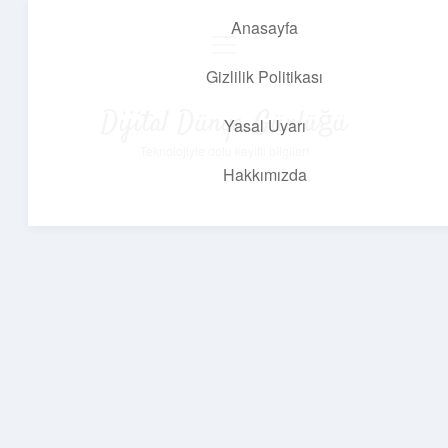
Anasayfa
menüyü
aç
Gizlilik Politikası
Dijital Dünya Günlüğü
Yasal Uyarı
Teknolojiyle dolu keyifli bilgiler!
Hakkımızda