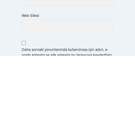
Web Sitesi
Daha sonraki yorumlarımda kullanılması için adım, e-
posta adresim ve site adresim bu tarayıcıya kaydedilsin.
Scrol
to
9 - 5 kaçtır?
*
the
top