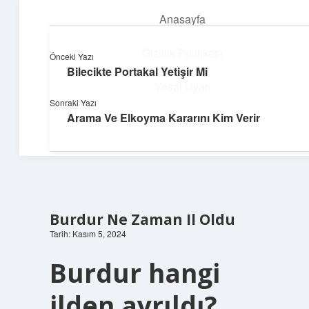
Anasayfa
menüyü
aç
Gizlilik Politikası
Önceki Yazı
Bilecikte Portakal Yetişir Mi
Dijital Dünya Günlüğü
Yasal Uyarı
Sonraki Yazı
Teknolojiyle dolu keyifli bilgiler!
Arama Ve Elkoyma Kararını Kim Verir
Hakkımızda
Burdur Ne Zaman Il Oldu
Tarih: Kasım 5, 2024
Burdur hangi
ilden ayrıldı?