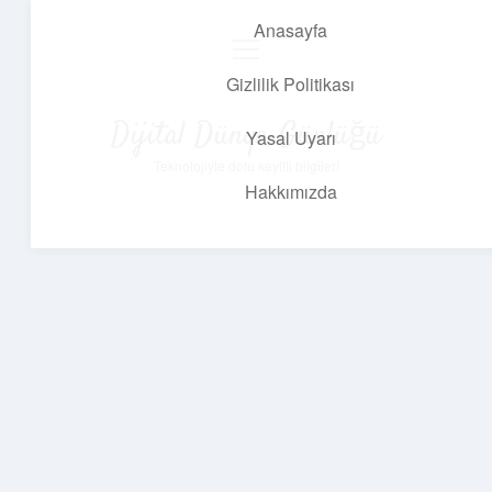
Anasayfa
menüyü
aç
Gizlilik Politikası
Dijital Dünya Günlüğü
Yasal Uyarı
Teknolojiyle dolu keyifli bilgiler!
Hakkımızda