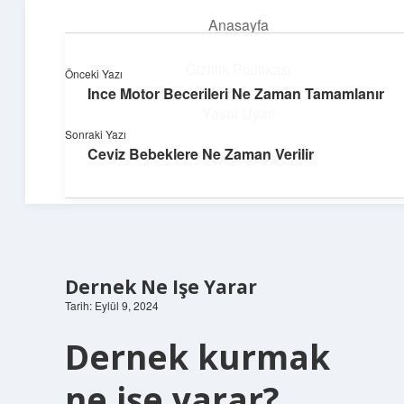
Anasayfa
menüyü
aç
Gizlilik Politikası
Önceki Yazı
Ince Motor Becerileri Ne Zaman Tamamlanır
Dijital Dünya Günlüğü
Yasal Uyarı
Sonraki Yazı
Teknolojiyle dolu keyifli bilgiler!
Ceviz Bebeklere Ne Zaman Verilir
Hakkımızda
Dernek Ne Işe Yarar
Tarih: Eylül 9, 2024
Dernek kurmak
ne işe yarar?