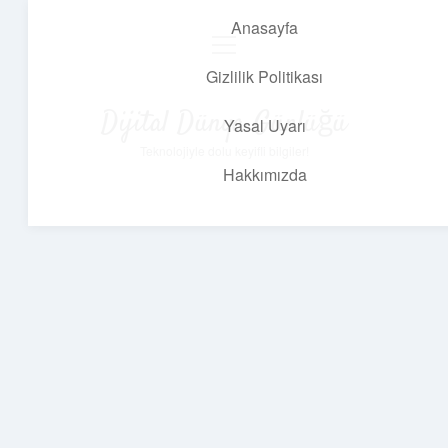
Anasayfa
menüyü
aç
Gizlilik Politikası
Dijital Dünya Günlüğü
Yasal Uyarı
Teknolojiyle dolu keyifli bilgiler!
Hakkımızda