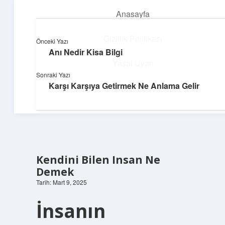
Anasayfa
menüyü
aç
Gizlilik Politikası
Önceki Yazı
Anı Nedir Kisa Bilgi
Dijital Dünya Günlüğü
Yasal Uyarı
Sonraki Yazı
Teknolojiyle dolu keyifli bilgiler!
Karşı Karşıya Getirmek Ne Anlama Gelir
Hakkımızda
Kendini Bilen Insan Ne
Demek
Tarih: Mart 9, 2025
İnsanın