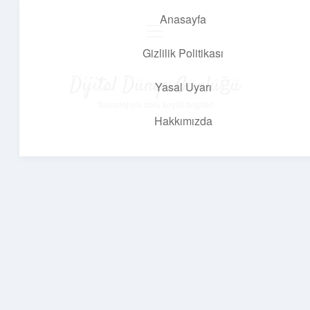
Anasayfa
menüyü
aç
Gizlilik Politikası
Dijital Dünya Günlüğü
Yasal Uyarı
Teknolojiyle dolu keyifli bilgiler!
Hakkımızda