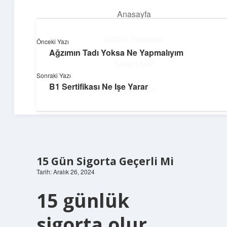
Anasayfa
menüyü
aç
Gizlilik Politikası
Önceki Yazı
Ağzımın Tadı Yoksa Ne Yapmalıyım
Dijital Dünya Günlüğü
Yasal Uyarı
Sonraki Yazı
Teknolojiyle dolu keyifli bilgiler!
B1 Sertifikası Ne Işe Yarar
Hakkımızda
15 Gün Sigorta Geçerli Mi
Tarih: Aralık 26, 2024
15 günlük
sigorta olur