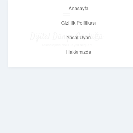
Anasayfa
menüyü
aç
Gizlilik Politikası
Dijital Dünya Günlüğü
Yasal Uyarı
Teknolojiyle dolu keyifli bilgiler!
Hakkımızda