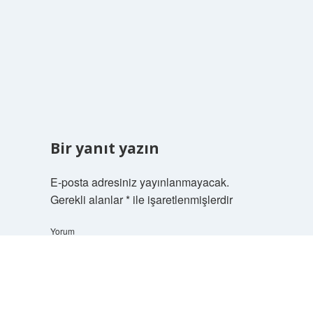
Bir yanıt yazın
E-posta adresiniz yayınlanmayacak.
Gerekli alanlar
*
ile işaretlenmişlerdir
Yorum
Scrol
to
the
top