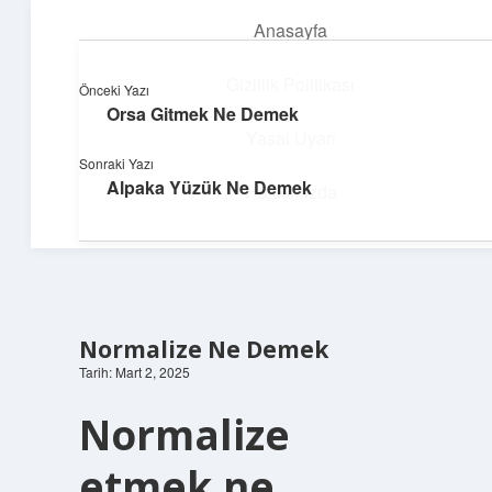
Anasayfa
menüyü
aç
Gizlilik Politikası
Önceki Yazı
Orsa Gitmek Ne Demek
Dijital Dünya Günlüğü
Yasal Uyarı
Sonraki Yazı
Teknolojiyle dolu keyifli bilgiler!
Alpaka Yüzük Ne Demek
Hakkımızda
Normalize Ne Demek
Tarih: Mart 2, 2025
Normalize
etmek ne