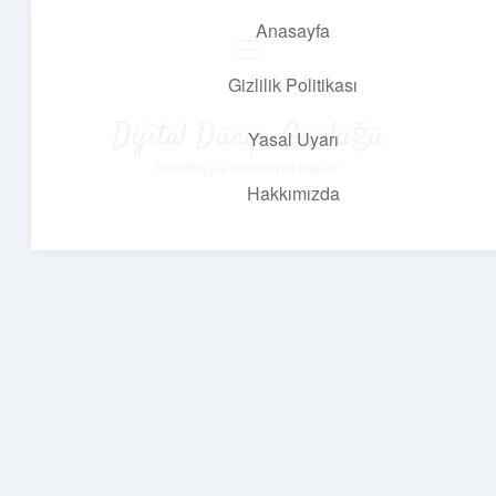
Anasayfa
menüyü
aç
Gizlilik Politikası
Dijital Dünya Günlüğü
Yasal Uyarı
Teknolojiyle dolu keyifli bilgiler!
Hakkımızda