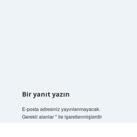
Bir yanıt yazın
E-posta adresiniz yayınlanmayacak.
Gerekli alanlar
*
ile işaretlenmişlerdir
Scrol
Yorum
to