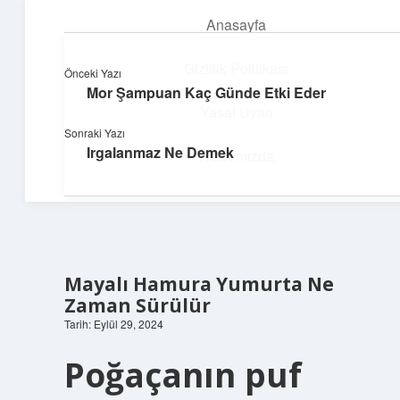
Anasayfa
menüyü
aç
Gizlilik Politikası
Önceki Yazı
Mor Şampuan Kaç Günde Etki Eder
Dijital Dünya Günlüğü
Yasal Uyarı
Sonraki Yazı
Teknolojiyle dolu keyifli bilgiler!
Irgalanmaz Ne Demek
Hakkımızda
Mayalı Hamura Yumurta Ne
Zaman Sürülür
Tarih: Eylül 29, 2024
Poğaçanın puf