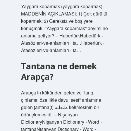
Yaygara koparmak (yaygara koparmak)
MADDENİN AÇIKLAMASI: 1) Çok gürültü
koparmak; 2) Gereksiz ve boş yere
konuşmak. “Yaygara koparmak” deyimi ne
anlama geliyor? – HabertürkHabertürk ›
Atasözleri-ve-anlamları › ta…Habertürk ›
Atasözleri-ve-anlamları › ta…
Tantana ne demek
Arapça?
Arapça ṭn kökünden gelen ve “tang,
çınlama, özellikle davul sesi” anlamına
gelen ṭanṭana(t) طنطنة kelimesinin bir
ödünçlemesidir – Nişanyan
DictionaryNişanyan Dictionary › Word ›
tantanaNişanyan Dictionary › Word ›