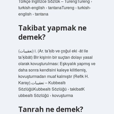
Türkçe İngilizce Sözlük – TurengTureng ›
turkish-english › tantanaTureng › turkish-
english › tantana
Takibat yapmak ne
demek?
(ﺗﻌﻘﻴﺒﺎﺕ) i. (Ar. ta’ḳіb ve çoğul eki -āt ile
ta’ḳіbāt) Bir kişinin bir suçtan dolayı yasal
olarak kovuşturulması: Eşkıyalık yapmış ve
daha sonra kendisini kaleye kilitlemiş,
kovuşturmadan muaf kalmıştır (Refik H.
Karay).ﺗﻌﻘﻴﺒﺎﺕ – Kubbealtı
SözlüğüKubbealtı Sözlüğü › takibatK
ubbealtı Sözlüğü › kovuşturma
Tanrah ne demek?