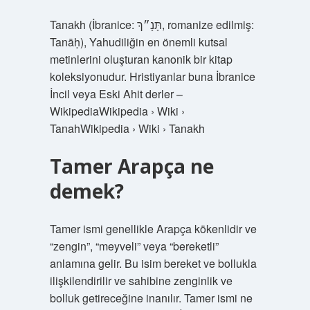
Tanakh (İbranice: תָּנָ״ךְ, romanize edilmiş:
Tanāḥ), Yahudiliğin en önemli kutsal
metinlerini oluşturan kanonik bir kitap
koleksiyonudur. Hristiyanlar buna İbranice
İncil veya Eski Ahit derler – ​​
WikipediaWikipedia › Wiki ›
TanahWikipedia › Wiki › Tanakh
Tamer Arapça ne
demek?
Tamer ismi genellikle Arapça kökenlidir ve
“zengin”, “meyveli” veya “bereketli”
anlamına gelir. Bu isim bereket ve bollukla
ilişkilendirilir ve sahibine zenginlik ve
bolluk getireceğine inanılır. Tamer ismi ne