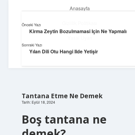
Anasayfa
menüyü
aç
Gizlilik Politikası
Önceki Yazı
Kirma Zeytin Bozulmamasi Için Ne Yapmalı
Dijital Dünya Günlüğü
Yasal Uyarı
Sonraki Yazı
Teknolojiyle dolu keyifli bilgiler!
Yılan Dili Otu Hangi Ilde Yetişir
Hakkımızda
Tantana Etme Ne Demek
Tarih: Eylül 18, 2024
Boş tantana ne
demek?