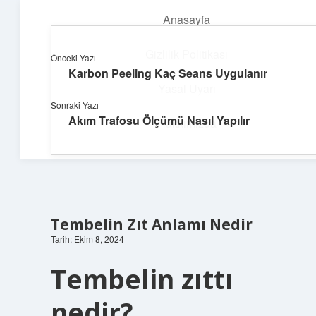
Anasayfa
menüyü
aç
Gizlilik Politikası
Önceki Yazı
Karbon Peeling Kaç Seans Uygulanır
Dijital Dünya Günlüğü
Yasal Uyarı
Sonraki Yazı
Teknolojiyle dolu keyifli bilgiler!
Akım Trafosu Ölçümü Nasıl Yapılır
Hakkımızda
Tembelin Zıt Anlamı Nedir
Tarih: Ekim 8, 2024
Tembelin zıttı
nedir?