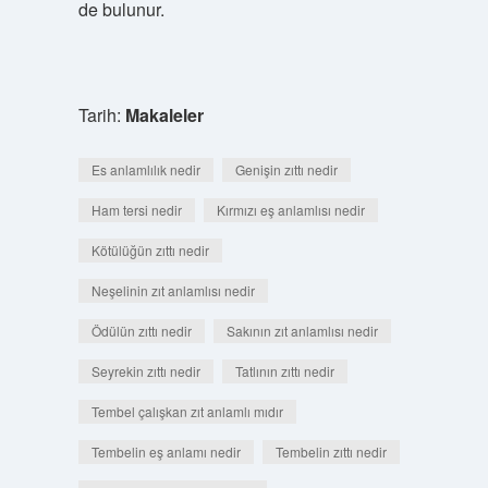
de bulunur.
Tarih:
Makaleler
Es anlamlılık nedir
Genişin zıttı nedir
Ham tersi nedir
Kırmızı eş anlamlısı nedir
Kötülüğün zıttı nedir
Neşelinin zıt anlamlısı nedir
Ödülün zıttı nedir
Sakının zıt anlamlısı nedir
Seyrekin zıttı nedir
Tatlının zıttı nedir
Tembel çalışkan zıt anlamlı mıdır
Tembelin eş anlamı nedir
Tembelin zıttı nedir