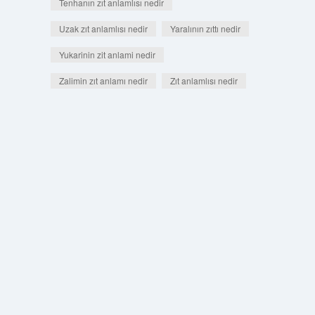
Tenhanın zıt anlamlısı nedir
Uzak zıt anlamlısı nedir
Yaralının zıttı nedir
Yukarinin zit anlami nedir
Zalimin zıt anlamı nedir
Zıt anlamlısı nedir