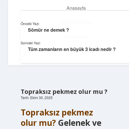
Anasayfa
menüyü
aç
Gizlilik Politikası
Önceki Yazı
Sömür ne demek ?
Dijital Dünya Günlüğü
Yasal Uyarı
Sonraki Yazı
Teknolojiyle dolu keyifli bilgiler!
Tüm zamanların en büyük 3 icadı nedir ?
Hakkımızda
Topraksız pekmez olur mu ?
Tarih: Ekim 30, 2025
Topraksız pekmez
olur mu?
Gelenek ve