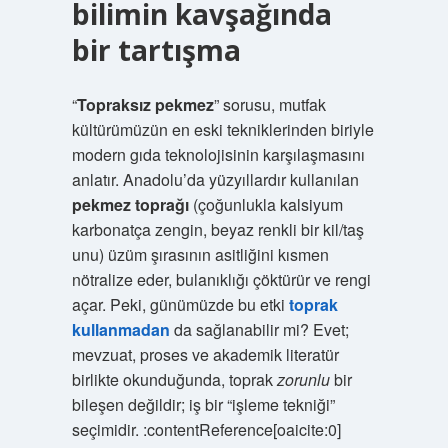
bilimin kavşağında
bir tartışma
“
Topraksız pekmez
” sorusu, mutfak
kültürümüzün en eski tekniklerinden biriyle
modern gıda teknolojisinin karşılaşmasını
anlatır. Anadolu’da yüzyıllardır kullanılan
pekmez toprağı
(çoğunlukla kalsiyum
karbonatça zengin, beyaz renkli bir kil/taş
unu) üzüm şırasının asitliğini kısmen
nötralize eder, bulanıklığı çöktürür ve rengi
açar. Peki, günümüzde bu etki
toprak
kullanmadan
da sağlanabilir mi? Evet;
mevzuat, proses ve akademik literatür
birlikte okunduğunda, toprak
zorunlu
bir
bileşen değildir; iş bir “işleme tekniği”
seçimidir. :contentReference[oaicite:0]