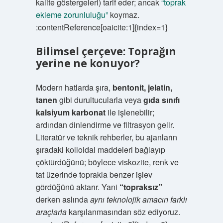
kalite göstergeleri) tarif eder; ancak
“toprak
ekleme zorunluluğu”
koymaz.
:contentReference[oaicite:1]{index=1}
Bilimsel çerçeve: Toprağın
yerine ne konuyor?
Modern hatlarda şıra,
bentonit, jelatin,
tanen
gibi durultucularla veya
gıda sınıfı
kalsiyum karbonat
ile işlenebilir;
ardından dinlendirme ve filtrasyon gelir.
Literatür ve teknik rehberler, bu ajanların
şıradaki kolloidal maddeleri bağlayıp
çöktürdüğünü; böylece viskozite, renk ve
tat üzerinde toprakla benzer işlev
gördüğünü aktarır. Yani
“topraksız”
derken aslında
aynı teknolojik amacın farklı
araçlarla
karşılanmasından söz ediyoruz.