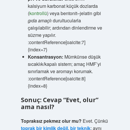
kalsiyum karbonat küçük dozlarda
(
kontrollü
) veya bentonit–jelatin gibi
gıda amaçlı
durultucularla
çalışılabilir; ardından dinlendirme ve
süzme yapılır.
:contentReference[oaicite:7]
{index=7}
Konsantrasyon:
Mümkünse düşük
sıcaklık/kapalı sistem; amaç HMF’yi
sınırlamak ve aromayı korumak.
:contentReference[oaicite:8]
{index=8}
Sonuç: Cevap “Evet, olur”
ama nasıl?
Topraksız pekmez olur mu?
Evet. Çünkü
toprak bir kimlik değil, bir teknik
; aynı