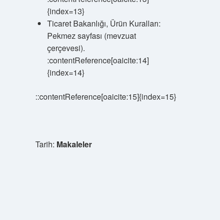
{index=13}
Ticaret Bakanlığı, Ürün Kuralları:
Pekmez sayfası (mevzuat
çerçevesi).
:contentReference[oaicite:14]
{index=14}
::contentReference[oaicite:15]{index=15}
Tarih:
Makaleler