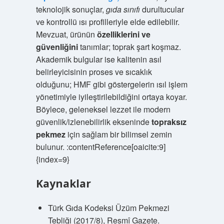
teknolojik sonuçlar,
gıda sınıfı
durultucular
ve kontrollü ısı profilleriyle elde edilebilir.
Mevzuat, ürünün
özelliklerini ve
güvenliğini
tanımlar; toprak şart koşmaz.
Akademik bulgular ise kalitenin asıl
belirleyicisinin proses ve sıcaklık
olduğunu; HMF gibi göstergelerin ısıl işlem
yönetimiyle iyileştirilebildiğini ortaya koyar.
Böylece, geleneksel lezzet ile modern
güvenlik/izlenebilirlik ekseninde
topraksız
pekmez
için sağlam bir bilimsel zemin
bulunur. :contentReference[oaicite:9]
{index=9}
Kaynaklar
Türk Gıda Kodeksi Üzüm Pekmezi
Tebliği (2017/8), Resmî Gazete.