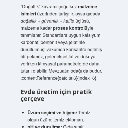
“Doğallık” kavramı çoğu kez
malzeme
isimleri
üzerinden tartışılır; oysa gıdada
doğallık + güvenlik + kalite
üçlüsü,
malzeme kadar
proses kontrolü
yle
tanımlanır. Standartlara uygun kalsiyum
karbonat, bentonit veya jelatinle
durultulmuş; vakumda konsantre edilmiş
bir pekmez, geleneksel tat ve dokuyu
verirken kimyasal parametrelerde daha
tutarlı olabilir. Mevzuatın odağı da budur.
:contentReference[oaicite:6]{index=6}
Evde üretim için pratik
çerçeve
Üzüm seçimi ve hijyen:
Temiz,
olgun üzüm; temiz ekipman.
pH ve durultma:
Gıda sınıfı