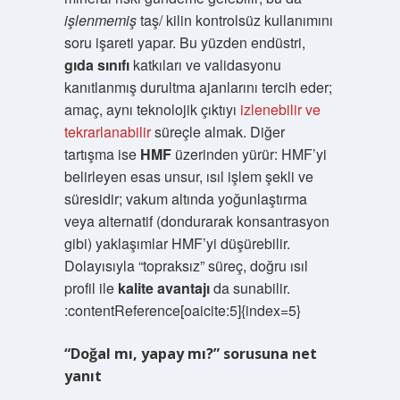
işlenmemiş
taş/ kilin kontrolsüz kullanımını
soru işareti yapar. Bu yüzden endüstri,
gıda sınıfı
katkıları ve validasyonu
kanıtlanmış durultma ajanlarını tercih eder;
amaç, aynı teknolojik çıktıyı
izlenebilir ve
tekrarlanabilir
süreçle almak. Diğer
tartışma ise
HMF
üzerinden yürür: HMF’yi
belirleyen esas unsur, ısıl işlem şekli ve
süresidir; vakum altında yoğunlaştırma
veya alternatif (dondurarak konsantrasyon
gibi) yaklaşımlar HMF’yi düşürebilir.
Dolayısıyla “topraksız” süreç, doğru ısıl
profil ile
kalite avantajı
da sunabilir.
:contentReference[oaicite:5]{index=5}
“Doğal mı, yapay mı?” sorusuna net
yanıt