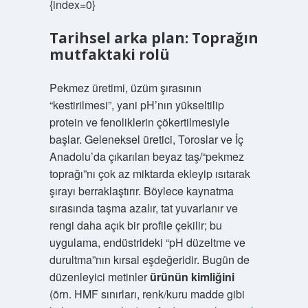
{index=0}
Tarihsel arka plan: Toprağın
mutfaktaki rolü
Pekmez üretimi, üzüm şırasının
“kestirilmesi”, yani pH’nın yükseltilip
protein ve fenoliklerin çökertilmesiyle
başlar. Geleneksel üretici, Toroslar ve İç
Anadolu’da çıkarılan beyaz taş/“pekmez
toprağı”nı çok az miktarda ekleyip ısıtarak
şırayı berraklaştırır. Böylece kaynatma
sırasında taşma azalır, tat yuvarlanır ve
rengi daha açık bir profile çekilir; bu
uygulama, endüstrideki “pH düzeltme ve
durultma”nın kırsal eşdeğeridir. Bugün de
düzenleyici metinler
ürünün kimliğini
(örn. HMF sınırları, renk/kuru madde gibi