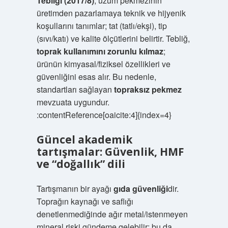
Tebliği (2017/8)
, üzüm pekmezinin
üretimden pazarlamaya teknik ve hijyenik
koşullarını tanımlar; tat (tatlı/ekşi), tip
(sıvı/katı) ve kalite ölçütlerini belirtir. Tebliğ,
toprak kullanımını zorunlu kılmaz
;
ürünün kimyasal/fiziksel özellikleri ve
güvenliğini esas alır. Bu nedenle,
standartları sağlayan
topraksız pekmez
mevzuata uygundur.
:contentReference[oaicite:4]{index=4}
Güncel akademik
tartışmalar: Güvenlik, HMF
ve “doğallık” dili
Tartışmanın bir ayağı
gıda güvenliği
dir.
Toprağın kaynağı ve saflığı
denetlenmediğinde ağır metal/istenmeyen
mineral riski gündeme gelebilir; bu da