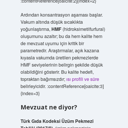
:contentReference[oaicite:2]{index=2}
Ardından konsantrasyon aşaması başlar.
Vakum altında düşük sıcaklıkta
yoğunlaştırma,
HMF
(hidroksimetilfurfural)
oluşumunu azaltır; bu da hem kalite hem
de mevzuat uyumu için kritik bir
parametredir. Araştırmalar, açık kazana
kıyasla vakumda üretilen pekmezlerde
HMF seviyelerinin belirgin şekilde düşük
olabildiğini gösterir. Bu kalite hedefi,
topraktan bağımsızdır;
ısı profili ve süre
belirleyicidir. :contentReference[oaicite:3]
{index=3}
Mevzuat ne diyor?
Türk Gıda Kodeksi Üzüm Pekmezi