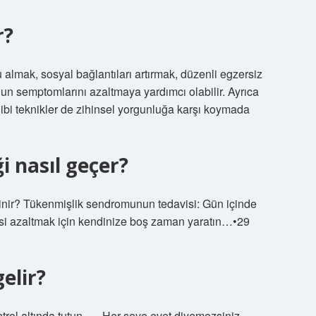
r?
u almak, sosyal bağlantıları artırmak, düzenli egzersiz
un semptomlarını azaltmaya yardımcı olabilir. Ayrıca
gibi teknikler de zihinsel yorgunluğa karşı koymada
i nasıl geçer?
nir? Tükenmişlik sendromunun tedavisi: Gün içinde
esi azaltmak için kendinize boş zaman yaratın…•29
gelir?
ntrol altında tutun. … Her şeye evet diyemezsiniz. …