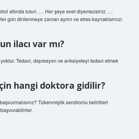
ntrol altında tutun. … Her şeye evet diyemezsiniz. …
Her gün dinlenmeye zaman ayırın ve stres kaynaklarınızı
n ilacı var mı?
i yoktur. Tedavi, depresyon ve anksiyeteyi tedavi etmek
in hangi doktora gidilir?
şvurmalısınız? Tükenmişlik sendromu belirtileri
başvurabilirler.