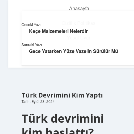
Anasayfa
menüyü
aç
Gizlilik Politikası
Önceki Yazı
Keçe Malzemeleri Nelerdir
Dijital Dünya Günlüğü
Yasal Uyarı
Sonraki Yazı
Teknolojiyle dolu keyifli bilgiler!
Gece Yatarken Yüze Vazelin Sürülür Mü
Hakkımızda
Türk Devrimini Kim Yaptı
Tarih: Eylül 23, 2024
Türk devrimini
kim başlattı?