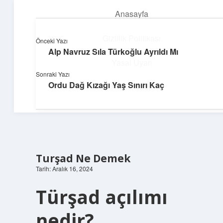
Anasayfa
menüyü
aç
Gizlilik Politikası
Önceki Yazı
Alp Navruz Sıla Türkoğlu Ayrıldı Mı
Dijital Dünya Günlüğü
Yasal Uyarı
Sonraki Yazı
Teknolojiyle dolu keyifli bilgiler!
Ordu Dağ Kızağı Yaş Sınırı Kaç
Hakkımızda
Turşad Ne Demek
Tarih: Aralık 16, 2024
Türşad açılımı
nedir?