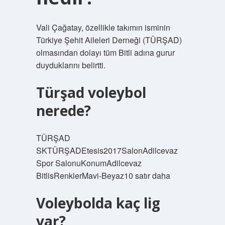
Vali Çağatay, özellikle takımın isminin
Türkiye Şehit Aileleri Derneği (TÜRŞAD)
olmasından dolayı tüm Bitli adına gurur
duyduklarını belirtti.
Türşad voleybol
nerede?
TÜRŞAD
SKTÜRŞADEtesis2017SalonAdilcevaz
Spor SalonuKonumAdilcevaz
BitlisRenklerMavi-Beyaz10 satır daha
Voleybolda kaç lig
var?