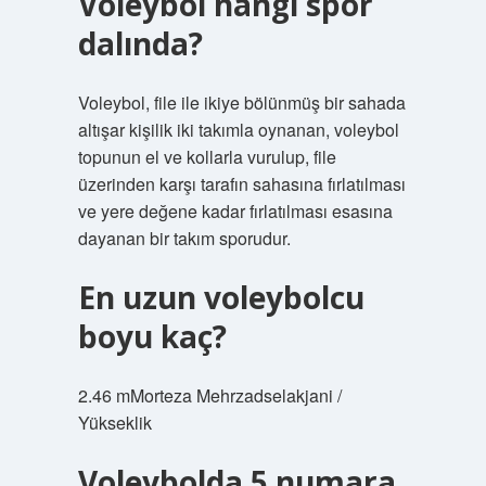
Voleybol hangi spor
dalında?
Voleybol, file ile ikiye bölünmüş bir sahada
altışar kişilik iki takımla oynanan, voleybol
topunun el ve kollarla vurulup, file
üzerinden karşı tarafın sahasına fırlatılması
ve yere değene kadar fırlatılması esasına
dayanan bir takım sporudur.
En uzun voleybolcu
boyu kaç?
2.46 mMorteza Mehrzadselakjani /
Yükseklik
Voleybolda 5 numara