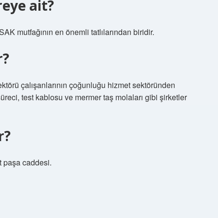
reye ait?
AK mutfağının en önemli tatlılarından biridir.
r?
ektörü çalışanlarının çoğunluğu hizmet sektöründen
üreci, test kablosu ve mermer taş molaları gibi şirketler
r?
t paşa caddesi.