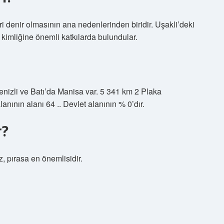
ri denir olmasının ana nedenlerinden biridir. Uşakli’deki
el kimliğine önemli katkılarda bulundular.
izli ve Batı’da Manisa var. 5 341 km 2 Plaka
nının alanı 64 .. Devlet alanının % 0’dır.
r?
z, pırasa en önemlisidir.