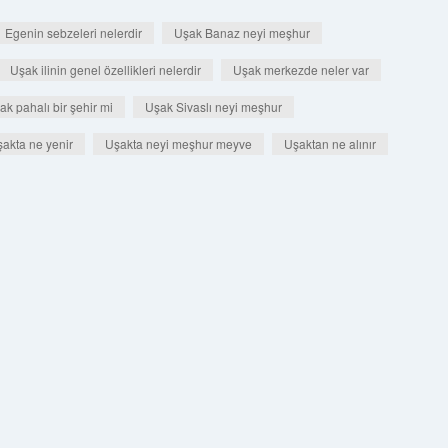
Egenin sebzeleri nelerdir
Uşak Banaz neyi meşhur
Uşak ilinin genel özellikleri nelerdir
Uşak merkezde neler var
ak pahalı bir şehir mi
Uşak Sivaslı neyi meşhur
akta ne yenir
Uşakta neyi meşhur meyve
Uşaktan ne alınır