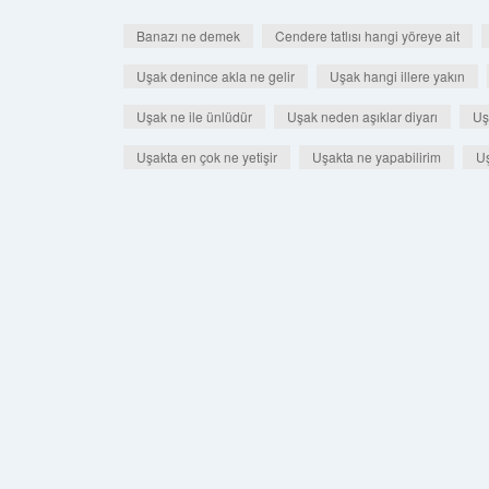
Banazı ne demek
Cendere tatlısı hangi yöreye ait
Uşak denince akla ne gelir
Uşak hangi illere yakın
Uşak ne ile ünlüdür
Uşak neden aşıklar diyarı
Uş
Uşakta en çok ne yetişir
Uşakta ne yapabilirim
Uş