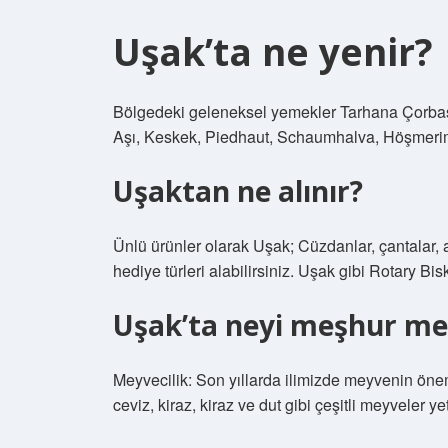
Uşak’ta ne yenir?
Bölgedeki geleneksel yemekler Tarhana Çorbas
Aşı, Keskek, Piedhaut, Schaumhalva, Höşmerim 
Uşaktan ne alınır?
Ünlü ürünler olarak Uşak; Cüzdanlar, çantalar, a
hediye türleri alabilirsiniz. Uşak gibi Rotary Bisk
Uşak’ta neyi meşhur m
Meyvecilik: Son yıllarda ilimizde meyvenin önemi
ceviz, kiraz, kiraz ve dut gibi çeşitli meyveler yetiş