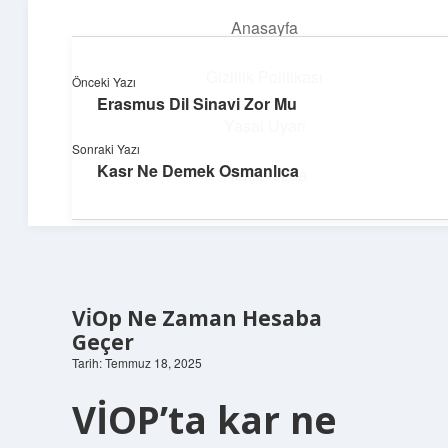
Anasayfa
menüyü
aç
Gizlilik Politikası
Önceki Yazı
Erasmus Dil Sinavi Zor Mu
Dijital Dünya Günlüğü
Yasal Uyarı
Sonraki Yazı
Teknolojiyle dolu keyifli bilgiler!
Kasr Ne Demek Osmanlıca
Hakkımızda
Vi̇Op Ne Zaman Hesaba
Geçer
Tarih: Temmuz 18, 2025
VİOP’ta kar ne