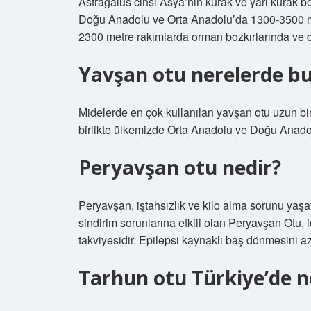
Astragalus cinsi Asya’nın kurak ve yarı kurak b
Doğu Anadolu ve Orta Anadolu’da 1300-3500 me
2300 metre rakımlarda orman bozkırlarında ve d
Yavşan otu nerelerde b
Midelerde en çok kullanılan yavşan otu uzun b
birlikte ülkemizde Orta Anadolu ve Doğu Anadol
Peryavşan otu nedir?
Peryavşan, iştahsızlık ve kilo alma sorunu yaşay
sindirim sorunlarına etkili olan Peryavşan Otu, id
takviyesidir. Epilepsi kaynaklı baş dönmesini azal
Tarhun otu Türkiye’de n