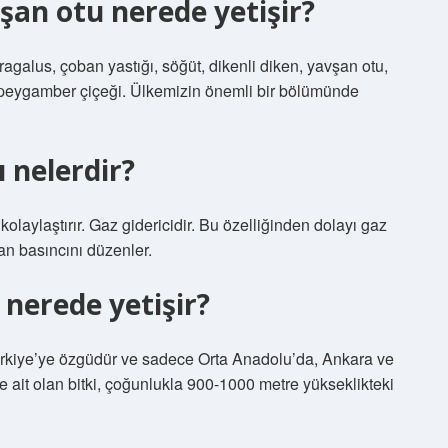
şan otu nerede yetişir?
ragalus, çoban yastığı, söğüt, dikenli diken, yavşan otu,
ı, peygamber çiçeği. Ülkemizin önemli bir bölümünde
 nelerdir?
 kolaylaştırır. Gaz gidericidir. Bu özelliğinden dolayı gaz
 kan basıncını düzenler.
 nerede yetişir?
ü; Türkiye’ye özgüdür ve sadece Orta Anadolu’da, Ankara ve
ne ait olan bitki, çoğunlukla 900-1000 metre yükseklikteki