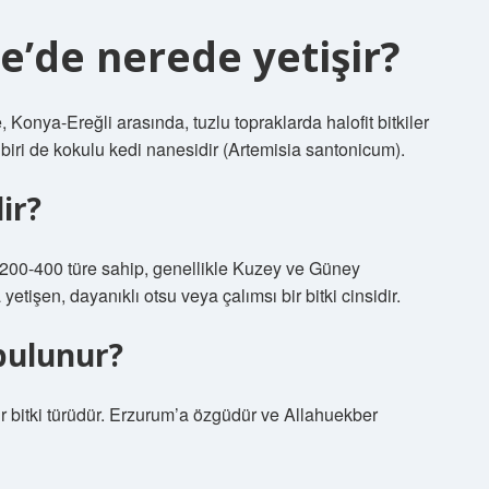
e’de nerede yetişir?
Konya-Ereğli arasında, tuzlu topraklarda halofit bitkiler
 biri de kokulu kedi nanesidir (Artemisia santonicum).
ir?
 200-400 türe sahip, genellikle Kuzey ve Güney
etişen, dayanıklı otsu veya çalımsı bir bitki cinsidir.
 bulunur?
r bitki türüdür. Erzurum’a özgüdür ve Allahuekber