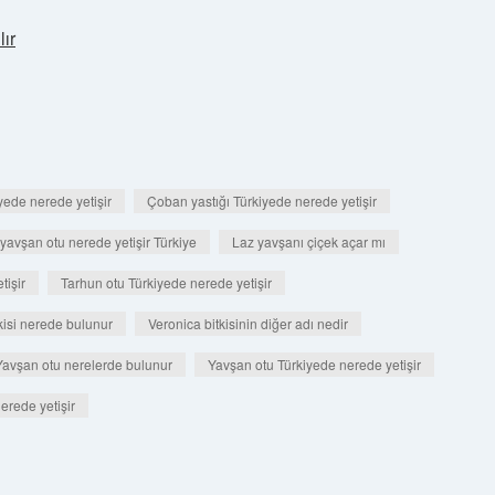
ır
iyede nerede yetişir
Çoban yastığı Türkiyede nerede yetişir
avşan otu nerede yetişir Türkiye
Laz yavşanı çiçek açar mı
tişir
Tarhun otu Türkiyede nerede yetişir
kisi nerede bulunur
Veronica bitkisinin diğer adı nedir
Yavşan otu nerelerde bulunur
Yavşan otu Türkiyede nerede yetişir
nerede yetişir