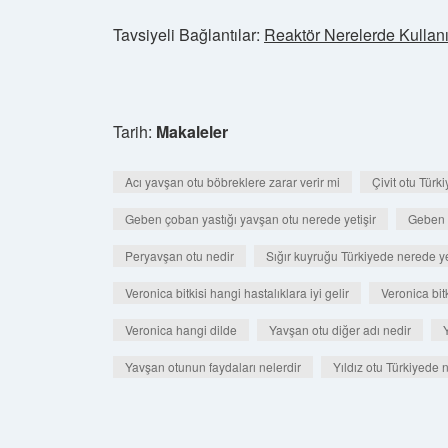
Tavsiyeli Bağlantılar:
Reaktör Nerelerde Kullanıl
Tarih:
Makaleler
Acı yavşan otu böbreklere zarar verir mi
Çivit otu Türk
Geben çoban yastığı yavşan otu nerede yetişir
Geben y
Peryavşan otu nedir
Sığır kuyruğu Türkiyede nerede ye
Veronica bitkisi hangi hastalıklara iyi gelir
Veronica bit
Veronica hangi dilde
Yavşan otu diğer adı nedir
Yavşan otunun faydaları nelerdir
Yıldız otu Türkiyede 