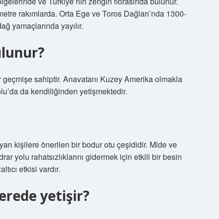
ölgelerinde ve Türkiye’nin zengin florasında bulunur.
tre rakımlarda. Orta Ege ve Toros Dağları’nda 1300-
ağ yamaçlarında yayılır.
ulunur?
ir geçmişe sahiptir. Anavatanı Kuzey Amerika olmakla
u’da da kendiliğinden yetişmektedir.
an kişilere önerilen bir bodur otu çeşididir. Mide ve
rar yolu rahatsızlıklarını gidermek için etkili bir besin
tıcı etkisi vardır.
erede yetişir?