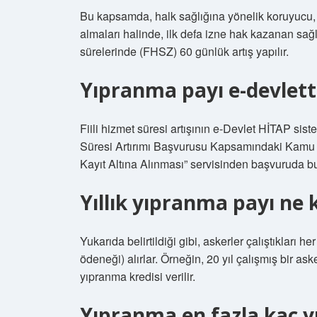
Bu kapsamda, halk sağlığına yönelik koruyucu, t
almaları halinde, ilk defa izne hak kazanan sağlık
sürelerinde (FHSZ) 60 günlük artış yapılır.
Yıpranma payı e-devlet
Fiili hizmet süresi artışının e-Devlet HİTAP sist
Süresi Artırımı Başvurusu Kapsamındaki Kamu Hi
Kayıt Altına Alınması” servisinden başvuruda bu
Yıllık yıpranma payı ne 
Yukarıda belirtildiği gibi, askerler çalıştıkları 
ödeneği) alırlar. Örneğin, 20 yıl çalışmış bir as
yıpranma kredisi verilir.
Yıpranma en fazla kaç yı