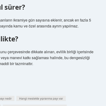
l sürer?
nların ikramiye gün sayısına eklenir, ancak en fazla 5
n payında kamu ve özel arasında ayrım yapılmaz.
likte?
çerçevesinde dikkate alınan, evlilik birliği içerisinde
i veya manevi katkı sağlaması halinde, bu dengesizliği
ddi bir tazminattır.
ayı nedir
Hangi meslekte yıpranma payı var