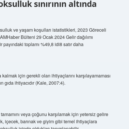
oksulluk sınırının altında
luk ve yaşam koşulları istatistikleri, 2023 Göreceli
0 AMHaber Bülteni 29 Ocak 2024 Gelir dağılımı
lir payındaki toplamı %49,8 idi8 satır daha
a kalmak için gerekli olan ihtiyaçlarını karşılayamaması
ın gıda ihtiyacıdır (Kale, 2007:4).
n tamamını veya çoğunu karşılamak için yetersiz gelire
, içecek, barınak ve giyim gibi temel ihtiyaçlara
ksulluk içinde oldukları tanımlanabilir.