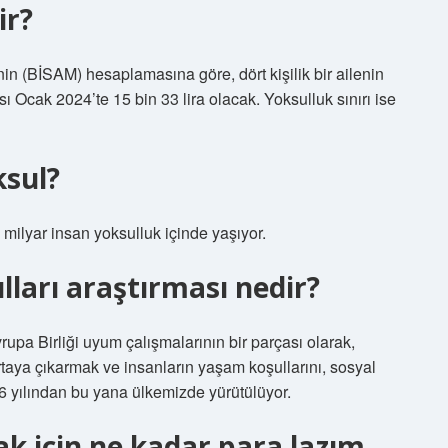
ir?
nin (BİSAM) hesaplamasına göre, dört kişilik bir ailenin
ı Ocak 2024’te 15 bin 33 lira olacak. Yoksulluk sınırı ise
ksul?
ilyar insan yoksulluk içinde yaşıyor.
lları araştırması nedir?
upa Birliği uyum çalışmalarının bir parçası olarak,
ortaya çıkarmak ve insanların yaşam koşullarını, sosyal
 yılından bu yana ülkemizde yürütülüyor.
k için ne kadar para lazım