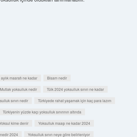
in aylık masrafı ne kadar
Bisam nedir
Mutlak yoksulluk nedir
Tüik 2024 yoksulluk sınırı ne kadar
sulluk sınırı nedir
Türkiyede rahat yaşamak için kaç para lazım
Türkiyenin yüzde kaçı yoksulluk sınırının altında
Yoksul kime denir
Yoksulluk maaşı ne kadar 2024
ı nedir 2024
Yoksulluk sınırı neye göre belirleniyor