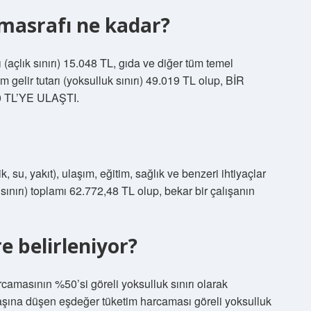
ık masrafı ne kadar?
rı (açlık sınırı) 15.048 TL, gıda ve diğer tüm temel
gelir tutarı (yoksulluk sınırı) 49.019 TL olup, BİR
 TL’YE ULAŞTI.
k, su, yakıt), ulaşım, eğitim, sağlık ve benzeri ihtiyaçlar
sınırı) toplamı 62.772,48 TL olup, bekar bir çalışanın
e belirleniyor?
camasının %50’si göreli yoksulluk sınırı olarak
başına düşen eşdeğer tüketim harcaması göreli yoksulluk