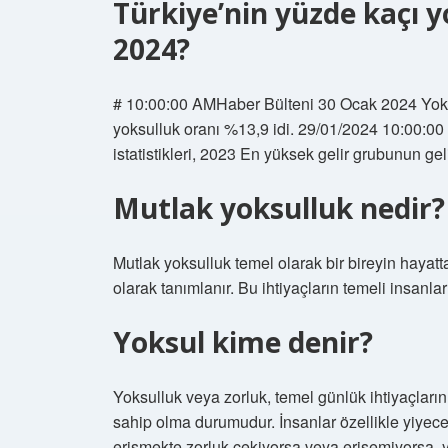
Türkiye’nin yüzde kaçı y
2024?
# 10:00:00 AMHaber Bülteni 30 Ocak 2024 Yoksul
yoksulluk oranı %13,9 idi. 29/01/2024 10:00:0
istatistikleri, 2023 En yüksek gelir grubunun ge
Mutlak yoksulluk nedir?
Mutlak yoksulluk temel olarak bir bireyin hayatt
olarak tanımlanır. Bu ihtiyaçların temeli insanlar
Yoksul kime denir?
Yoksulluk veya zorluk, temel günlük ihtiyaçları
sahip olma durumudur. İnsanlar özellikle yiyecek
erişmekte zorluk çekiyorsa veya erişemiyorsa, yo