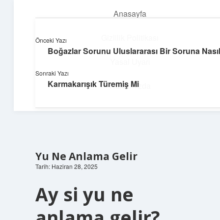
Anasayfa
menüyü
aç
Gizlilik Politikası
Önceki Yazı
Boğazlar Sorunu Uluslararası Bir Soruna Nası
Dijital Dünya Günlüğü
Yasal Uyarı
Sonraki Yazı
Teknolojiyle dolu keyifli bilgiler!
Karmakarışık Türemiş Mi
Hakkımızda
Yu Ne Anlama Gelir
Tarih: Haziran 28, 2025
Ay si yu ne
anlama gelir?