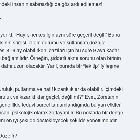
mdeki insanın sabırsızlığı da göz ardı edilemez!
?
r ki: “Hayır, herkes için aynı süre geçerli değil.” Bunu
sinin süresi, cildin durumu ve kullanılan dozajla
resi 4–6 ay olabilirken, bazıları için bu süre 9 aya kadar
 bağlantılıdır. Örneğin, şiddetli akne sorunu olan birinin
 daha uzun olacaktır. Yani, burada bir “tek tip” iyileşme
ruluk, pullanma ve hafif kızarıklıklar da olabilir. İçimdeki
ruluk ve kızarıklıklar geçici, değil mi?” Evet, Zoretanin
, genellikle tedavi süreci tamamlandığında bu yan etkiler
nsanı psikolojik olarak zorlayabilir. Bu noktada bir denge
nı en iyi şekilde destekleyecek şekilde yönetilmelidir.
Düzelir?