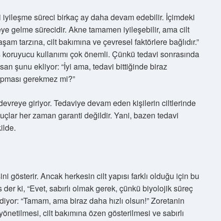
i iyileşme süreci birkaç ay daha devam edebilir. İçimdeki
e gelme sürecidir. Akne tamamen iyileşebilir, ama cilt
aşam tarzına, cilt bakımına ve çevresel faktörlere bağlıdır.”
eş koruyucu kullanımı çok önemli. Çünkü tedavi sonrasında
san şunu ekliyor: “İyi ama, tedavi bittiğinde biraz
 yapması gerekmez mi?”
 devreye giriyor. Tedaviye devam eden kişilerin ciltlerinde
uçlar her zaman garanti değildir. Yani, bazen tedavi
ilde.
ini gösterir. Ancak herkesin cilt yapısı farklı olduğu için bu
 der ki, “Evet, sabırlı olmak gerek, çünkü biyolojik süreç
iyor: “Tamam, ama biraz daha hızlı olsun!” Zoretanin
önetilmesi, cilt bakımına özen gösterilmesi ve sabırlı