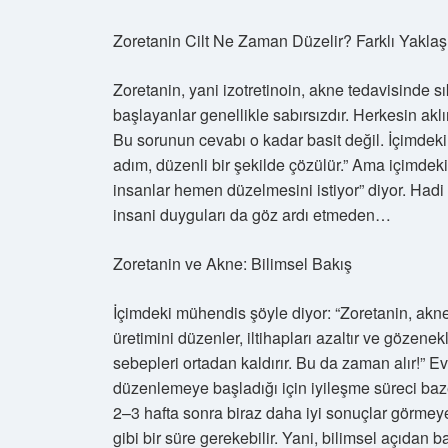
Zoretanin Cilt Ne Zaman Düzelir? Farklı Yaklaş
Zoretanin, yani izotretinoin, akne tedavisinde sık
başlayanlar genellikle sabırsızdır. Herkesin aklı
Bu sorunun cevabı o kadar basit değil. İçimdeki
adım, düzenli bir şekilde çözülür.” Ama içimdeki 
insanlar hemen düzelmesini istiyor” diyor. Hadi g
insani duyguları da göz ardı etmeden…
Zoretanin ve Akne: Bilimsel Bakış
İçimdeki mühendis şöyle diyor: “Zoretanin, akne 
üretimini düzenler, iltihapları azaltır ve gözene
sebepleri ortadan kaldırır. Bu da zaman alır!” Eve
düzenlemeye başladığı için iyileşme süreci baze
2–3 hafta sonra biraz daha iyi sonuçlar görmeye 
gibi bir süre gerekebilir. Yani, bilimsel açıdan b