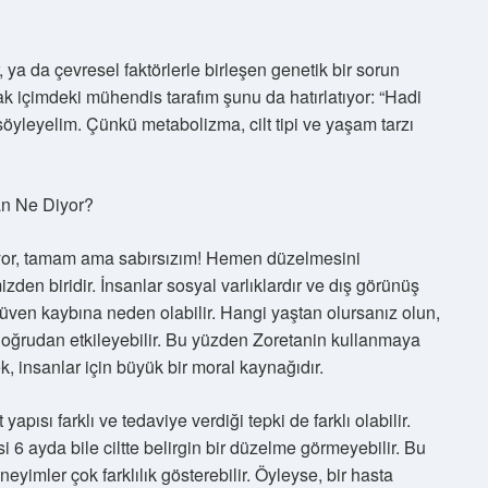
a da çevresel faktörlerle birleşen genetik bir sorun
ncak içimdeki mühendis tarafım şunu da hatırlatıyor: “Hadi
söyleyelim. Çünkü metabolizma, cilt tipi ve yaşam tarzı
an Ne Diyor?
 yarıyor, tamam ama sabırsızım! Hemen düzelmesini
mizden biridir. İnsanlar sosyal varlıklardır ve dış görünüş
zgüven kaybına neden olabilir. Hangi yaştan olursanız olun,
doğrudan etkileyebilir. Bu yüzden Zoretanin kullanmaya
ek, insanlar için büyük bir moral kaynağıdır.
apısı farklı ve tedaviye verdiği tepki de farklı olabilir.
 6 ayda bile ciltte belirgin bir düzelme görmeyebilir. Bu
neyimler çok farklılık gösterebilir. Öyleyse, bir hasta