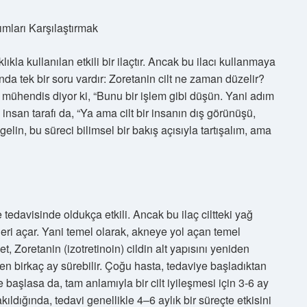
ımları Karşılaştırmak
lıkla kullanılan etkili bir ilaçtır. Ancak bu ilacı kullanmaya
nda tek bir soru vardır: Zoretanin cilt ne zaman düzelir?
 mühendis diyor ki, “Bunu bir işlem gibi düşün. Yani adım
insan tarafı da, “Ya ama cilt bir insanın dış görünüşü,
elin, bu süreci bilimsel bir bakış açısıyla tartışalım, ama
tedavisinde oldukça etkili. Ancak bu ilaç ciltteki yağ
kleri açar. Yani temel olarak, akneye yol açan temel
t, Zoretanin (izotretinoin) cildin alt yapısını yeniden
n birkaç ay sürebilir. Çoğu hasta, tedaviye başladıktan
başlasa da, tam anlamıyla bir cilt iyileşmesi için 3-6 ay
akıldığında, tedavi genellikle 4–6 aylık bir süreçte etkisini