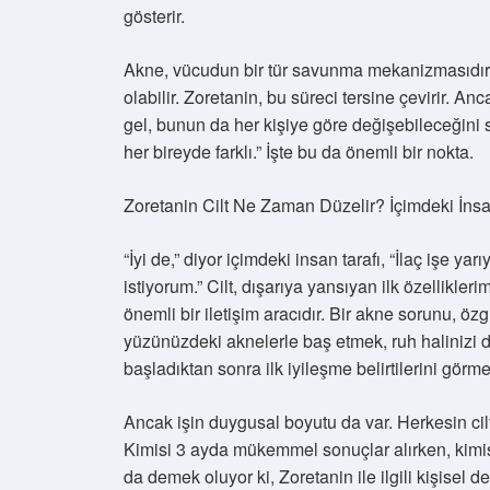
gösterir.
Akne, vücudun bir tür savunma mekanizmasıdır, y
olabilir. Zoretanin, bu süreci tersine çevirir. A
gel, bunun da her kişiye göre değişebileceğini 
her bireyde farklı.” İşte bu da önemli bir nokta.
Zoretanin Cilt Ne Zaman Düzelir? İçimdeki İns
“İyi de,” diyor içimdeki insan tarafı, “İlaç işe
istiyorum.” Cilt, dışarıya yansıyan ilk özellikleri
önemli bir iletişim aracıdır. Bir akne sorunu, ö
yüzünüzdeki aknelerle baş etmek, ruh halinizi 
başladıktan sonra ilk iyileşme belirtilerini görm
Ancak işin duygusal boyutu da var. Herkesin cilt y
Kimisi 3 ayda mükemmel sonuçlar alırken, kimisi
da demek oluyor ki, Zoretanin ile ilgili kişisel de