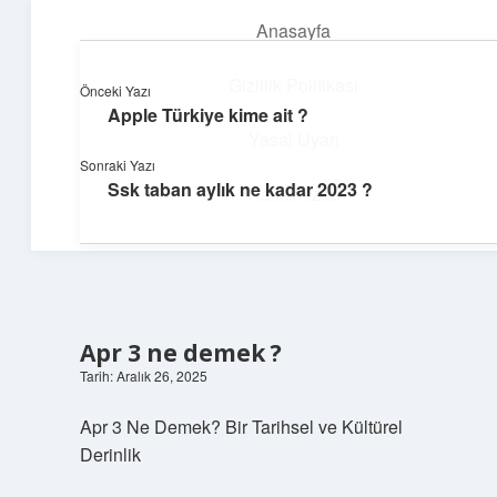
Anasayfa
menüyü
aç
Gizlilik Politikası
Önceki Yazı
Apple Türkiye kime ait ?
Dijital Dünya Günlüğü
Yasal Uyarı
Sonraki Yazı
Teknolojiyle dolu keyifli bilgiler!
Ssk taban aylık ne kadar 2023 ?
Hakkımızda
Apr 3 ne demek ?
Tarih: Aralık 26, 2025
Apr 3 Ne Demek? Bir Tarihsel ve Kültürel
Derinlik