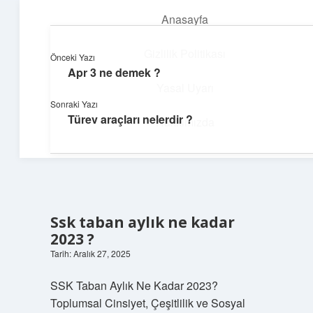
Anasayfa
menüyü
aç
Gizlilik Politikası
Önceki Yazı
Apr 3 ne demek ?
Dijital Dünya Günlüğü
Yasal Uyarı
Sonraki Yazı
Teknolojiyle dolu keyifli bilgiler!
Türev araçları nelerdir ?
Hakkımızda
Ssk taban aylık ne kadar
2023 ?
Tarih: Aralık 27, 2025
SSK Taban Aylık Ne Kadar 2023?
Toplumsal Cinsiyet, Çeşitlilik ve Sosyal