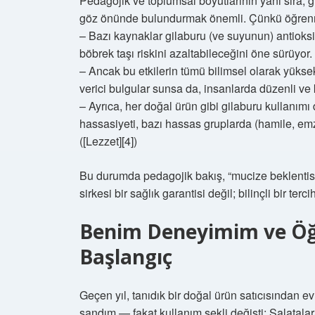
Pedagojik ve toplumsal boyutlarının yanı sıra, g
göz önünde bulundurmak önemli. Çünkü öğrenme 
– Bazı kaynaklar gilaburu (ve suyunun) antioksid
böbrek taşı riskini azaltabileceğini öne sürüyor.
– Ancak bu etkilerin tümü bilimsel olarak yüks
verici bulgular sunsa da, insanlarda düzenli ve ko
– Ayrıca, her doğal ürün gibi gilaburu kullanımı d
hassasiyeti, bazı hassas gruplarda (hamile, emzi
([Lezzet][4])
Bu durumda pedagojik bakış, “mucize beklentisi”
sirkesi bir sağlık garantisi değil; bilinçli bir ter
Benim Deneyimim ve Öğ
Başlangıç
Geçen yıl, tanıdık bir doğal ürün satıcısından ev
sandım — fakat kullanım şekli değişti: Salatalar