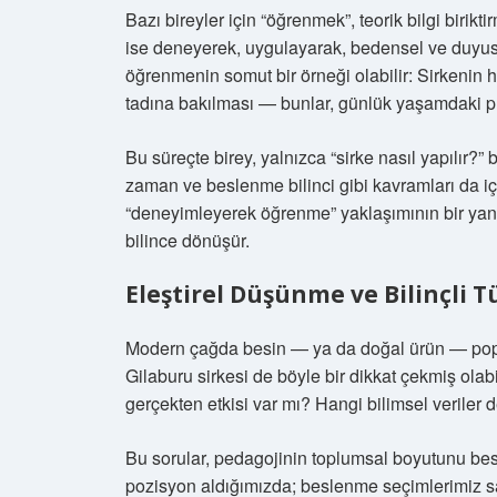
Bazı bireyler için “öğrenmek”, teorik bilgi birikt
ise deneyerek, uygulayarak, bedensel ve duyusa
öğrenmenin somut bir örneği olabilir: Sirkenin 
tadına bakılması — bunlar, günlük yaşamdaki pra
Bu süreçte birey, yalnızca “sirke nasıl yapılır?
zaman ve beslenme bilinci gibi kavramları da içs
“deneyimleyerek öğrenme” yaklaşımının bir yansım
bilince dönüşür.
Eleştirel Düşünme ve Bilinçli 
Modern çağda besin — ya da doğal ürün — popüle
Gilaburu sirkesi de böyle bir dikkat çekmiş olab
gerçekten etkisi var mı? Hangi bilimsel veriler de
Bu sorular, pedagojinin toplumsal boyutunu besle
pozisyon aldığımızda; beslenme seçimlerimiz sad