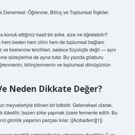
e Denemesi: Öğrenme, Bilinç ve Toplumsal İlişkiler
konuk ettiğiniz basit bir sirke, size ne öğretebilir?
ru hem beden hem zihin hem de toplumsal bağlam
ız ve beslenme tercihleri, sadece fizyolojik değil — aynı
nme süreçlerine de ayna tutar. Bu yazıda gilaburu
l; öğrenmenin, bilinçlenmenin ve toplumsal dönüşümün
 Ve Neden Dikkate Değer?
ı meyveleriyle bilinen bir bitkidir. Geleneksel olarak,
 tüketilir; bazen sirke yapmak üzere fermente edilir. Bu
nü günlük yaşamın parçası kılar. ([Acıbadem][1])
nin içerdiği antioksidanlar, vitaminler (özellikle C ve