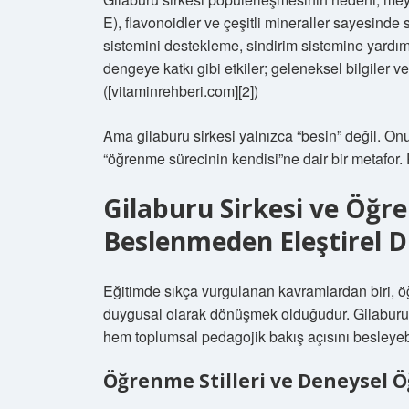
E), flavonoidler ve çeşitli mineraller sayesinde 
sistemini destekleme, sindirim sistemine yardım
dengeye katkı gibi etkiler; geleneksel bilgiler v
([vitaminrehberi.com][2])
Ama gilaburu sirkesi yalnızca “besin” değil. Onu 
“öğrenme sürecinin kendisi”ne dair bir metafor.
Gilaburu Sirkesi ve Öğre
Beslenmeden Eleştirel
Eğitimde sıkça vurgulanan kavramlardan biri, öğ
duygusal olarak dönüşmek olduğudur. Gilaburu
hem toplumsal pedagojik bakış açısını besleyebi
Öğrenme Stilleri ve Deneysel