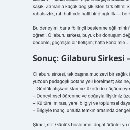
kaşık. Zamanla küçük değişiklikleri fark ettim:
rahatsızlık, ruh halimde hafif bir dinginlik — bel
Bu deneyim, bana “bilinçli beslenme eğitiminin”
öğretti. Gilaburu sirkesi, büyük bir dönüşüm de
bedenle, geçmişle bir iletişim; hatta kendimle…
Sonuç: Gilaburu Sirkesi
Gilaburu sirkesi, tek başına mucizevi bir sağlık ik
yüzden pedagojik potansiyeli körelmez; aksine,
– Günlük alışkanlıklarımız üzerinde düşünmeye
– Deneyimsel öğrenme ve doğayla ilişkimiz üzeri
– Kültürel mirası, yerel bilgiyi ve toplumsal daya
– Bilgiyle inanç, umutla temkin arasında dengeli
Şimdi, siz: Günlük beslenme, doğal ürünler ya d