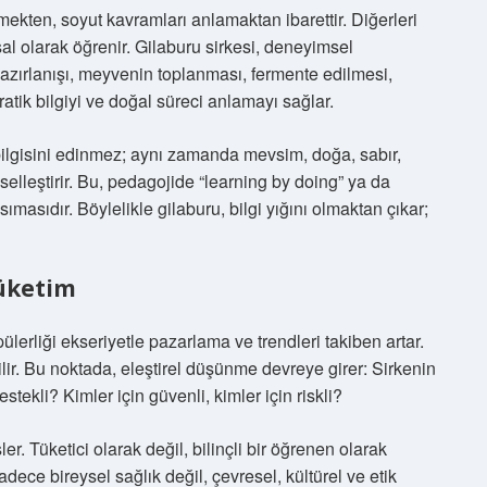
irmekten, soyut kavramları anlamaktan ibarettir. Diğerleri
l olarak öğrenir. Gilaburu sirkesi, deneyimsel
hazırlanışı, meyvenin toplanması, fermente edilmesi,
tik bilgiyi ve doğal süreci anlamayı sağlar.
” bilgisini edinmez; aynı zamanda mevsim, doğa, sabır,
elleştirir. Bu, pedagojide “learning by doing” ya da
asıdır. Böylelikle gilaburu, bilgi yığını olmaktan çıkar;
Tüketim
rliği ekseriyetle pazarlama ve trendleri takiben artar.
ilir. Bu noktada, eleştirel düşünme devreye girer: Sirkenin
stekli? Kimler için güvenli, kimler için riskli?
r. Tüketici olarak değil, bilinçli bir öğrenen olarak
ece bireysel sağlık değil, çevresel, kültürel ve etik