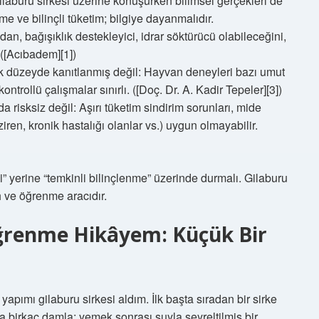
ilaburu sirkesi üzerine konuşurken bilimsel gerçekleri de
ve bilinçli tüketim; bilgiye dayanmalıdır.
an, bağışıklık destekleyici, idrar söktürücü olabileceğini,
 ([Acıbadem][1])
ek düzeyde kanıtlanmış değil: Hayvan deneyleri bazı umut
ntrollü çalışmalar sınırlı. ([Doç. Dr. A. Kadir Tepeler][3])
a risksiz değil: Aşırı tüketim sindirim sorunları, mide
ren, kronik hastalığı olanlar vs.) uygun olmayabilir.
 yerine “temkinli bilinçlenme” üzerinde durmalı. Gilaburu
cih ve öğrenme aracıdır.
renme Hikâyem: Küçük Bir
 yapımı gilaburu sirkesi aldım. İlk başta sıradan bir sirke
a birkaç damla; yemek sonrası suyla seyreltilmiş bir