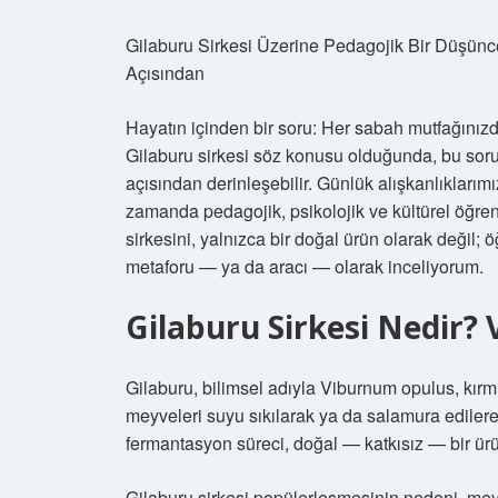
Gilaburu Sirkesi Üzerine Pedagojik Bir Düşünc
Açısından
Hayatın içinden bir soru: Her sabah mutfağınızda 
Gilaburu sirkesi söz konusu olduğunda, bu so
açısından derinleşebilir. Günlük alışkanlıklarım
zamanda pedagojik, psikolojik ve kültürel öğre
sirkesini, yalnızca bir doğal ürün olarak deği
metaforu — ya da aracı — olarak inceliyorum.
Gilaburu Sirkesi Nedir?
Gilaburu, bilimsel adıyla Viburnum opulus, kırmız
meyveleri suyu sıkılarak ya da salamura edilerek
fermantasyon süreci, doğal — katkısız — bir ürü
Gilaburu sirkesi popülerleşmesinin nedeni, meyve