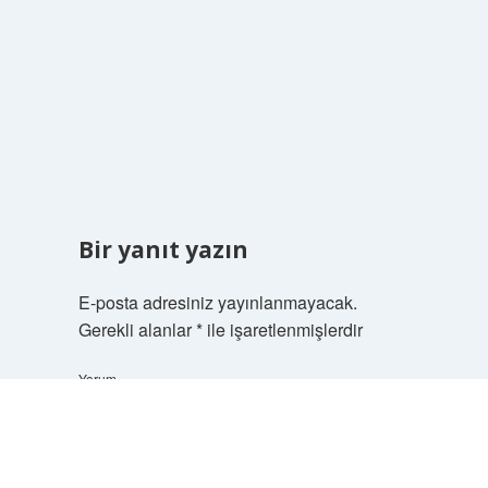
Bir yanıt yazın
E-posta adresiniz yayınlanmayacak.
Gerekli alanlar
*
ile işaretlenmişlerdir
Yorum
Scrol
to
the
top