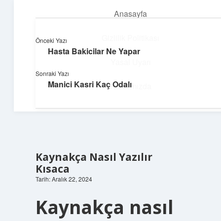
Anasayfa
menüyü
aç
Gizlilik Politikası
Önceki Yazı
Hasta Bakicilar Ne Yapar
Dijital Dünya Günlüğü
Yasal Uyarı
Sonraki Yazı
Teknolojiyle dolu keyifli bilgiler!
Manici Kasri Kaç Odalı
Hakkımızda
Kaynakça Nasıl Yazılır
Kısaca
Tarih: Aralık 22, 2024
Kaynakça nasıl