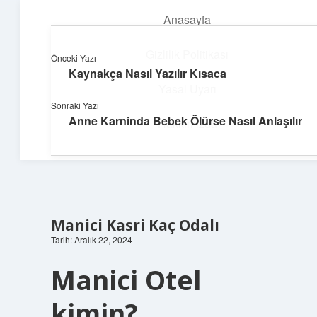
Anasayfa
menüyü
aç
Gizlilik Politikası
Önceki Yazı
Kaynakça Nasıl Yazılır Kısaca
Dijital Dünya Günlüğü
Yasal Uyarı
Sonraki Yazı
Teknolojiyle dolu keyifli bilgiler!
Anne Karninda Bebek Ölürse Nasıl Anlaşılır
Hakkımızda
Manici Kasri Kaç Odalı
Tarih: Aralık 22, 2024
Manici Otel
kimin?