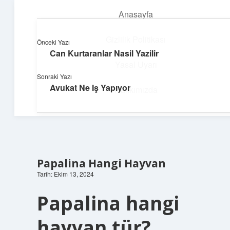
Anasayfa
menüyü
aç
Gizlilik Politikası
Önceki Yazı
Can Kurtaranlar Nasil Yazilir
Dijital Dünya Günlüğü
Yasal Uyarı
Sonraki Yazı
Teknolojiyle dolu keyifli bilgiler!
Avukat Ne Iş Yapıyor
Hakkımızda
Papalina Hangi Hayvan
Tarih: Ekim 13, 2024
Papalina hangi
hayvan tür?