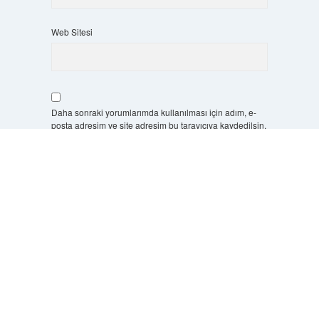
Web Sitesi
Daha sonraki yorumlarımda kullanılması için adım, e-
posta adresim ve site adresim bu tarayıcıya kaydedilsin.
Scrol
to
10 - 4 kaçtır?
*
the
top